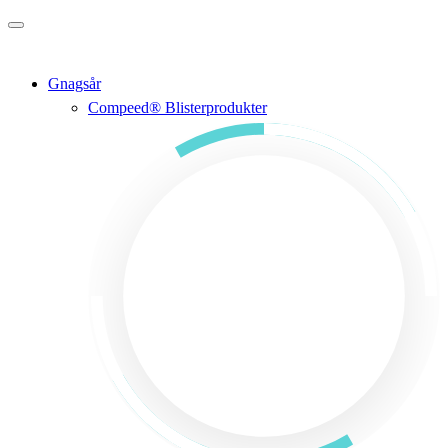
Gå til hovedinnholdet
Gnagsår
Compeed® Blisterprodukter