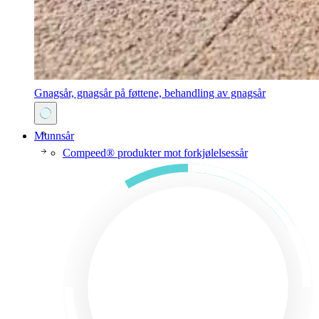
Gnagsår, gnagsår på føttene, behandling av gnagsår
Munnsår
Compeed® produkter mot forkjølelsessår