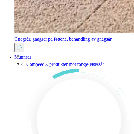
Gnagsår, gnagsår på føttene, behandling av gnagsår
Munnsår
Compeed® produkter mot forkjølelsessår