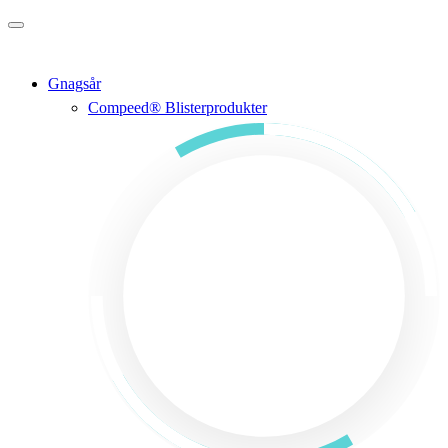
Gå til hovedinnholdet
Gnagsår
Compeed® Blisterprodukter