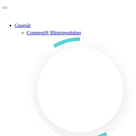
Gå til hovedinnholdet
Gnagsår
Compeed® Blisterprodukter