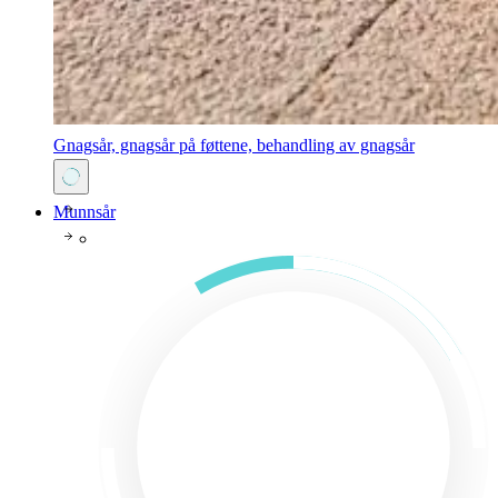
Gnagsår, gnagsår på føttene, behandling av gnagsår
Munnsår
Compeed® produkter mot forkjølelsessår